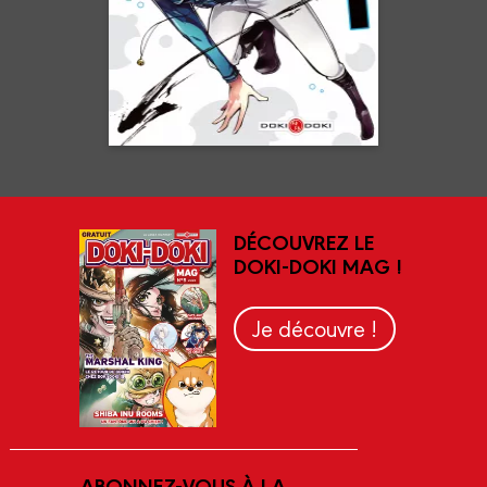
En voir +
DÉCOUVREZ LE
DOKI-DOKI MAG !
Je découvre !
ABONNEZ-VOUS À LA