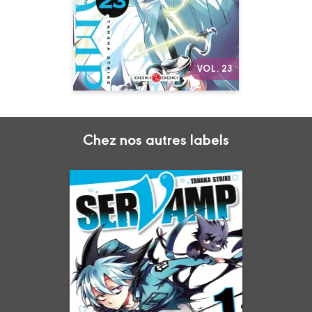
Qui en sortira vainqueur ?!
Autres volumes
VOL. 23
Chez nos autres labels
Servamp
Vol. 01
10/04/2013
Date de parution :
Un vampire “no life”, casanier
comme pas deux, vous y
croyez, vous ?!