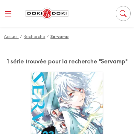
Accueil
/
Recherche
/
Servamp
1 série trouvée pour la recherche "Servamp"
Servamp
Vol. 23
Date de parution :
03/06/2026
La guerre entre les frères
servamp touche enfin à sa fin !