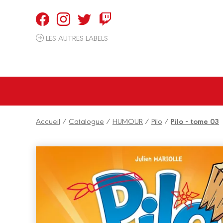
LES AUTRES LABELS
Accueil
/
Catalogue
/
HUMOUR
/
Pilo
/
Pilo - tome 03