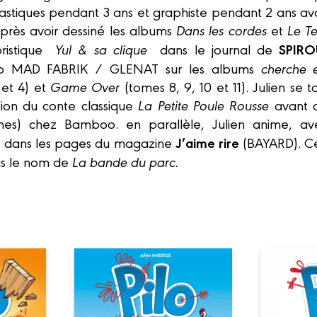
lastiques pendant 3 ans et graphiste pendant 2 ans av
près avoir dessiné les albums
Dans les cordes
et
Le T
SPIRO
oristique
Yul & sa clique
dans le journal de
dio MAD FABRIK / GLENAT sur les albums
cherche e
 et 4) et
Game Over
(tomes 8, 9, 10 et 11). Julien se t
tion du conte classique
La Petite Poule Rousse
avant d’
es) chez Bamboo. en parallèle, Julien anime, av
J’aime rire
e
dans les pages du magazine
(BAYARD). Cel
s le nom de
La bande du parc.