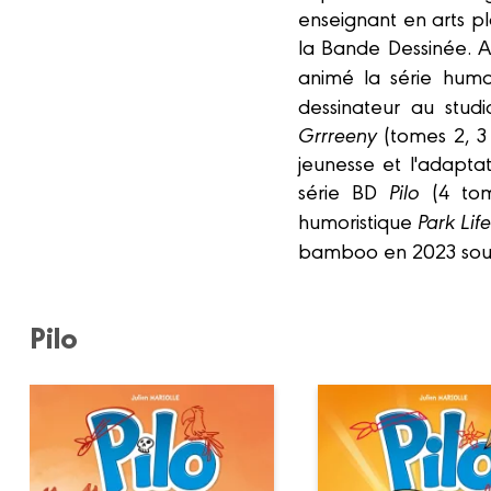
enseignant en arts p
la Bande Dessinée. A
animé la série hum
dessinateur au stu
Grrreeny
(tomes 2, 3
jeunesse et l'adapta
série BD
Pilo
(4 tom
humoristique
Park Lif
bamboo en 2023 sou
Pilo