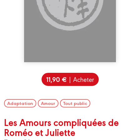
11,90 €
| Acheter
Adaptation
Amour
Tout public
Les Amours compliquées de
Roméo et Juliette